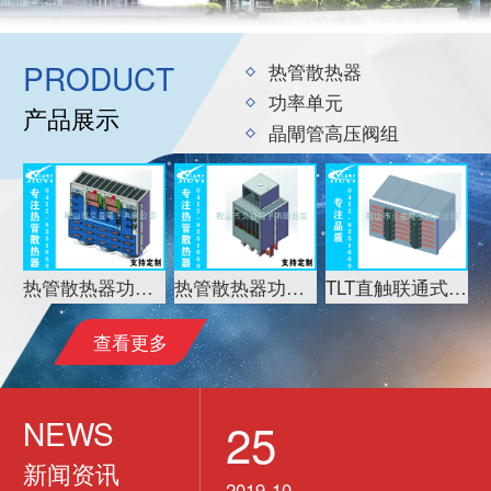
PRODUCT
热管散热器
功率单元
产品展示
晶閘管高压阀组
块
热管散热器功率单元-IGBT功率单元
热管散热器功率单元-FRXP系列功率单元
TLT直触联通式热管散热器
查看更多
5
NEWS
25
新闻资讯
-10
2019-10