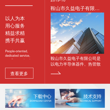
鞍山市久益电子有限公司
鞍山市久益电子有限公司
以人为本
用心服务
精益求精
携手共赢
People-oriented,
dedicated service,
司采用军工热管技术，
鞍山市久益电子有限公司是
excellence, win-win
了热管功率组件的研
以电力半导体器件、热管散
cooperation
增补了国内行业的空
热器功率组件及普通散热器
查看更多
本产品已经大量应用于
功率组件等为主导产品，集
率直流电源、UPS电
生产、销售及自主研发为一
通讯电源、电力机车、
体的高新技术企业。 公司位
电网的大功率补偿
于辽宁省鞍山市的高新技术
VC）装置、晶闸管投切
产业开发区内
器组